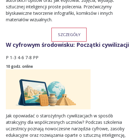
autorskich opisów oraz jak edytować zdjęcia, wydając
sztucznej inteligencji proste polecenia. Przećwiczymy
błyskawiczne tworzenie infografiki, komiksów i innych
materiałów wizualnych.
SZCZEGÓŁY
W cyfrowym środowisku: Początki cywilizacji
P
1-3
4-6
7-8
PP
10 godz. online
Jak opowiadać o starożytnych cywilizacjach w sposób
atrakcyjny dla współczesnych uczniów? Podczas szkolenia
uczestnicy poznają nowoczesne narzędzia cyfrowe, zasoby
edukacyjne oraz rozwiązania oparte o sztuczną inteligencję,