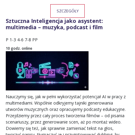
SZCZEGÓŁY
Sztuczna Inteligencja jako asystent:
multimedia – muzyka, podcast i film
P
1-3
4-6
7-8
PP
10 godz. online
Nauczymy się, jak w pełni wykorzystać potencjał AI w pracy z
multimediami. Wspólnie odkryjemy tajniki generowania
utworów muzycznych oraz opracujemy podcasty edukacyjne.
Przejdziemy przez cały proces tworzenia filmów – od pisania
scenariuszy, przez generowanie scen, aż po montaż wideo.
Dowiemy się też, jak sprawnie zamieniać tekst na głos,
tworzyć napisy, tłumaczyć je i przygotowywać dubbing, by