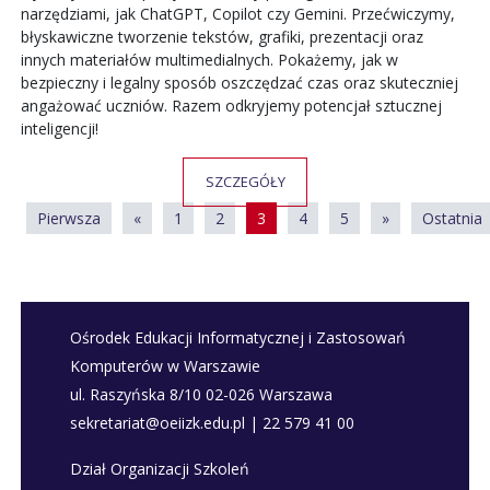
narzędziami, jak ChatGPT, Copilot czy Gemini. Przećwiczymy,
błyskawiczne tworzenie tekstów, grafiki, prezentacji oraz
innych materiałów multimedialnych. Pokażemy, jak w
bezpieczny i legalny sposób oszczędzać czas oraz skuteczniej
angażować uczniów. Razem odkryjemy potencjał sztucznej
inteligencji!
SZCZEGÓŁY
Pierwsza
«
1
2
3
4
5
»
Ostatnia
Ośrodek Edukacji Informatycznej i Zastosowań
Komputerów w Warszawie
ul. Raszyńska 8/10 02-026 Warszawa
sekretariat@oeiizk.edu.pl | 22 579 41 00
Dział Organizacji Szkoleń