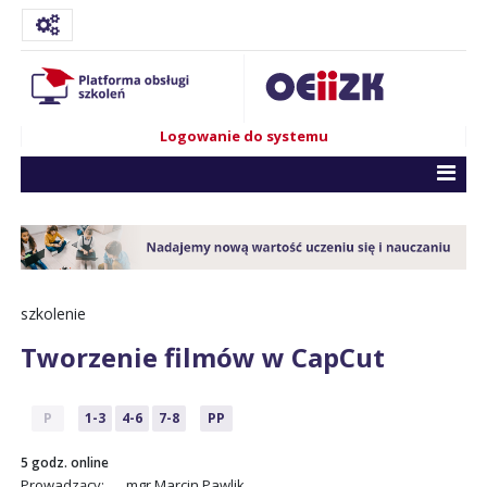
Logowanie do systemu
szkolenie
Tworzenie filmów w CapCut
P
1-3
4-6
7-8
PP
5 godz. online
Prowadzący:
mgr Marcin Pawlik