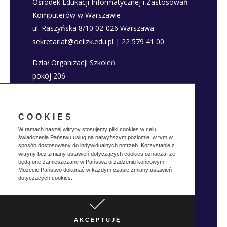
Ośrodek Edukacji Informatycznej i Zastosowań
Komputerów w Warszawie
ul. Raszyńska 8/10 02-026 Warszawa
sekretariat@oeiizk.edu.pl | 22 579 41 00
Dział Organizacji Szkoleń
pokój 206
szkolenia@oeiizk.edu.pl | 22 579 41 80; 22 579
41 22
COOKIES
Deklaracja dostępności
W ramach naszej witryny stosujemy pliki cookies w celu
świadczenia Państwu usług na najwyższym poziomie, w tym w
Polityka prywatnosci
sposób dostosowany do indywidualnych potrzeb. Korzystanie z
witryny bez zmiany ustawień dotyczących cookies oznacza, że
będą one zamieszczane w Państwa urządzeniu końcowym.
Możecie Państwo dokonać w każdym czasie zmiany ustawień
dotyczących cookies.
Realizacja:
Vertes
Copyright © OEIIZK
Design
2019
AKCEPTUJĘ