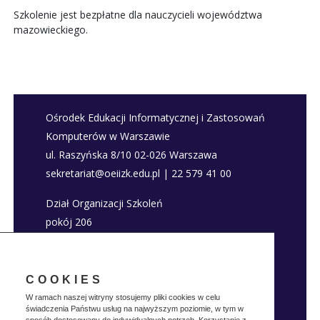
Szkolenie jest bezpłatne dla nauczycieli województwa
mazowieckiego.
Ośrodek Edukacji Informatycznej i Zastosowań
Komputerów w Warszawie
ul. Raszyńska 8/10 02-026 Warszawa
sekretariat@oeiizk.edu.pl | 22 579 41 00
Dział Organizacji Szkoleń
pokój 206
szkolenia@oeiizk.edu.pl | 22 579 41 80; 22 579
41 22
COOKIES
Deklaracja dostępności
W ramach naszej witryny stosujemy pliki cookies w celu
świadczenia Państwu usług na najwyższym poziomie, w tym w
Polityka prywatnosci