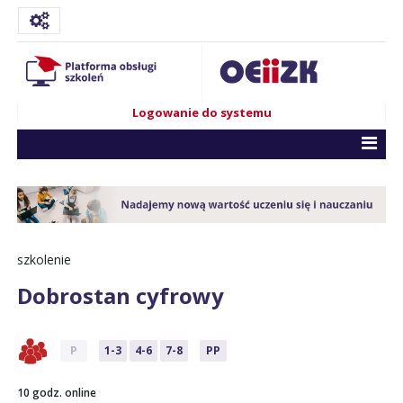
Logowanie do systemu
szkolenie
Dobrostan cyfrowy
P
1-3
4-6
7-8
PP
10 godz. online