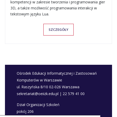
kompetencji w zakresie tworzenia i programowania gier
3D, a także możliwość programowania interakcji w
tekstowym języku Lua.
SZCZEGÓŁY
Ośrodek Edukacji Informatycznej i Zastosowań
Komputerów w Warszawie
ul. Raszyńska 8/10 02-026 Warszawa
sekretariat@oeiizk.edu.pl | 22 579 41 00
Dział Organizacji Szkoleń
pokój 206