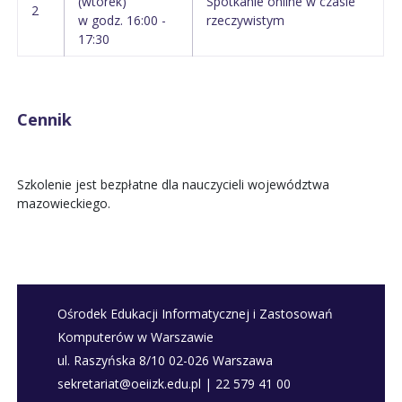
(wtorek)
Spotkanie online w czasie
2
w godz. 16:00 -
rzeczywistym
17:30
Cennik
Szkolenie jest bezpłatne dla nauczycieli województwa
mazowieckiego.
Ośrodek Edukacji Informatycznej i Zastosowań
Komputerów w Warszawie
ul. Raszyńska 8/10 02-026 Warszawa
sekretariat@oeiizk.edu.pl | 22 579 41 00