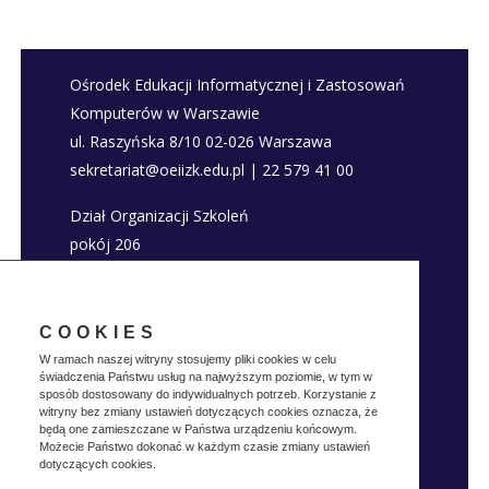
Ośrodek Edukacji Informatycznej i Zastosowań
Komputerów w Warszawie
ul. Raszyńska 8/10 02-026 Warszawa
sekretariat@oeiizk.edu.pl | 22 579 41 00
Dział Organizacji Szkoleń
pokój 206
szkolenia@oeiizk.edu.pl | 22 579 41 80; 22 579
41 22
COOKIES
Deklaracja dostępności
W ramach naszej witryny stosujemy pliki cookies w celu
świadczenia Państwu usług na najwyższym poziomie, w tym w
Polityka prywatnosci
sposób dostosowany do indywidualnych potrzeb. Korzystanie z
witryny bez zmiany ustawień dotyczących cookies oznacza, że
będą one zamieszczane w Państwa urządzeniu końcowym.
Możecie Państwo dokonać w każdym czasie zmiany ustawień
dotyczących cookies.