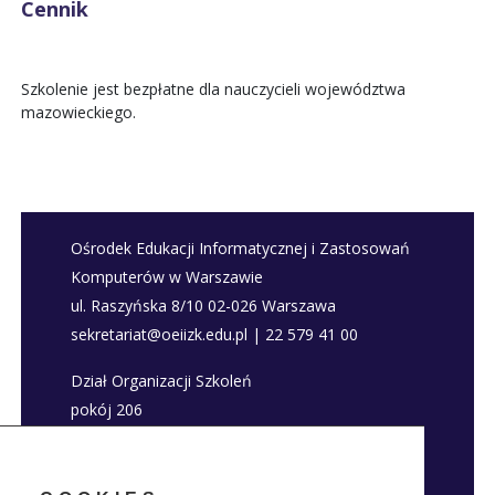
Cennik
Szkolenie jest bezpłatne dla nauczycieli województwa
mazowieckiego.
Ośrodek Edukacji Informatycznej i Zastosowań
Komputerów w Warszawie
ul. Raszyńska 8/10 02-026 Warszawa
sekretariat@oeiizk.edu.pl | 22 579 41 00
Dział Organizacji Szkoleń
pokój 206
szkolenia@oeiizk.edu.pl | 22 579 41 80; 22 579
41 22