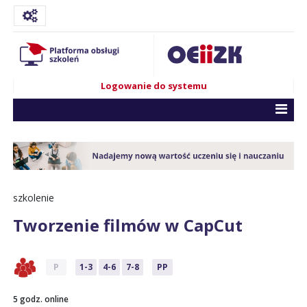
Logowanie do systemu
szkolenie
Tworzenie filmów w CapCut
P
1-3
4-6
7-8
PP
5 godz. online