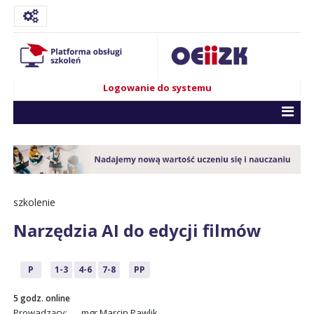
Logowanie do systemu
szkolenie
Narzędzia AI do edycji filmów
P
1-3
4-6
7-8
PP
5 godz. online
Prowadzący:
mgr Marcin Pawlik