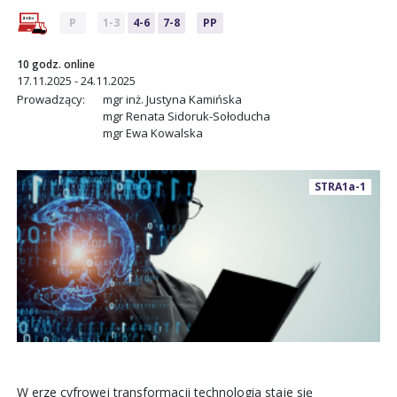
P
1-3
4-6
7-8
PP
10 godz. online
17.11.2025 - 24.11.2025
Prowadzący:
mgr inż. Justyna Kamińska
mgr Renata Sidoruk-Sołoducha
mgr Ewa Kowalska
STRA1a-1
W erze cyfrowej transformacji technologia staje się