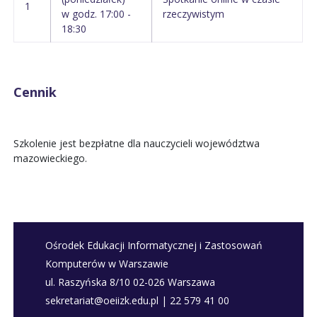
1
w godz. 17:00 -
rzeczywistym
18:30
Cennik
Szkolenie jest bezpłatne dla nauczycieli województwa
mazowieckiego.
Ośrodek Edukacji Informatycznej i Zastosowań
Komputerów w Warszawie
ul. Raszyńska 8/10 02-026 Warszawa
sekretariat@oeiizk.edu.pl | 22 579 41 00