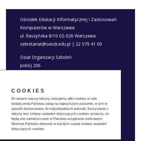
Ośrodek Edukacji Informatycznej i Zastosowań
Komputerów w Warszawie
ul. Raszyńska 8/10 02-026 Warszawa
sekretariat@oeiizk.edu.pl | 22 579 41 00
Dział Organizacji Szkoleń
pokój 206
szkolenia@oeiizk.edu.pl | 22 579 41 80; 22 579
41 22
COOKIES
Deklaracja dostępności
W ramach naszej witryny stosujemy pliki cookies w celu
świadczenia Państwu usług na najwyższym poziomie, w tym w
Polityka prywatnosci
sposób dostosowany do indywidualnych potrzeb. Korzystanie z
witryny bez zmiany ustawień dotyczących cookies oznacza, że
będą one zamieszczane w Państwa urządzeniu końcowym.
Możecie Państwo dokonać w każdym czasie zmiany ustawień
dotyczących cookies.
Realizacja:
Vertes
Copyright © OEIIZK