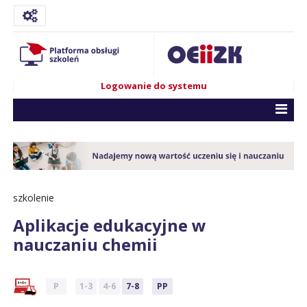
Logowanie do systemu
szkolenie
Aplikacje edukacyjne w
nauczaniu chemii
P
1-3
4-6
7-8
PP