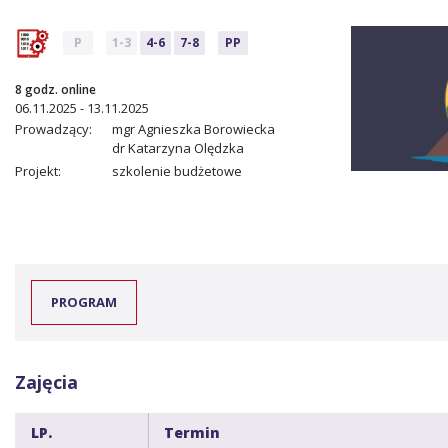
P
1-3
4-6
7-8
PP
8 godz. online
06.11.2025 - 13.11.2025
Prowadzący:
mgr Agnieszka Borowiecka
dr Katarzyna Olędzka
Projekt:
szkolenie budżetowe
PROGRAM
Zajęcia
LP.
Termin