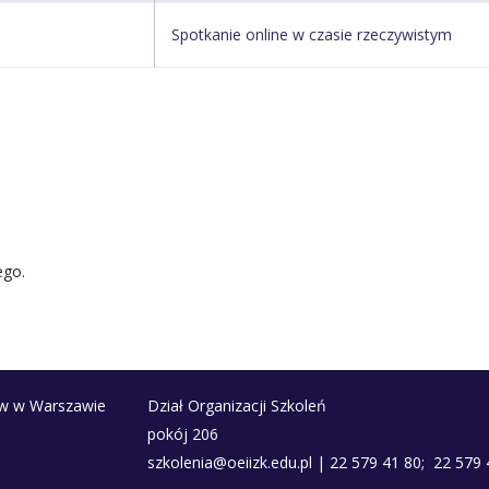
Spotkanie online w czasie rzeczywistym
ego.
ów w Warszawie
Dział Organizacji Szkoleń
pokój 206
szkolenia@oeiizk.edu.pl | 22 579 41 80; 22 579 