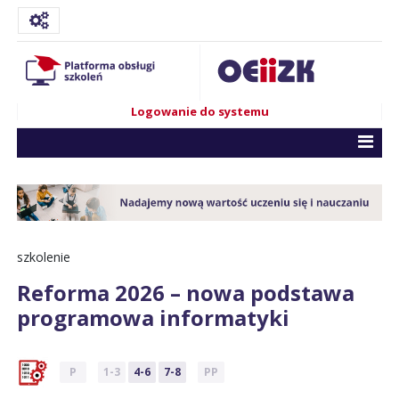
Logowanie do systemu
szkolenie
Reforma 2026 – nowa podstawa
programowa informatyki
P
1-3
4-6
7-8
PP