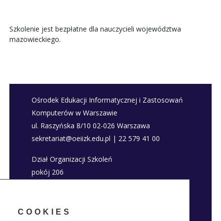
Szkolenie jest bezpłatne dla nauczycieli województwa
mazowieckiego.
Ośrodek Edukacji Informatycznej i Zastosowań
Komputerów w Warszawie
ul. Raszyńska 8/10 02-026 Warszawa
sekretariat@oeiizk.edu.pl | 22 579 41 00
Dział Organizacji Szkoleń
pokój 206
szkolenia@oeiizk.edu.pl | 22 579 41 80; 22 579
41 22
COOKIES
Deklaracja dostępności