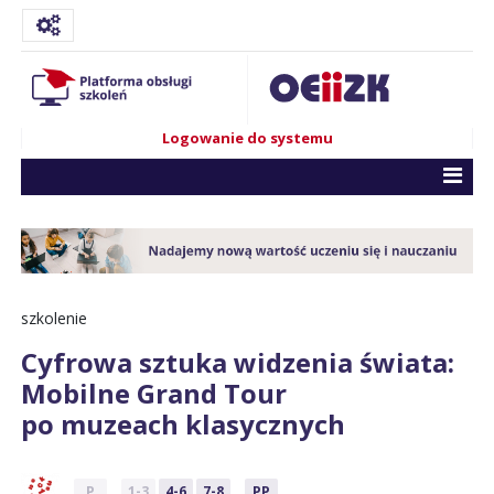
Logowanie do systemu
szkolenie
Cyfrowa sztuka widzenia świata:
Mobilne Grand Tour
po muzeach klasycznych
P
1-3
4-6
7-8
PP