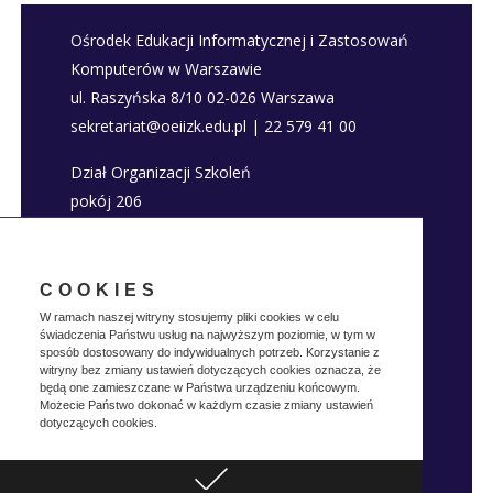
Ośrodek Edukacji Informatycznej i Zastosowań
Komputerów w Warszawie
ul. Raszyńska 8/10 02-026 Warszawa
sekretariat@oeiizk.edu.pl | 22 579 41 00
Dział Organizacji Szkoleń
pokój 206
szkolenia@oeiizk.edu.pl | 22 579 41 80; 22 579
41 22
COOKIES
Deklaracja dostępności
W ramach naszej witryny stosujemy pliki cookies w celu
świadczenia Państwu usług na najwyższym poziomie, w tym w
Polityka prywatnosci
sposób dostosowany do indywidualnych potrzeb. Korzystanie z
witryny bez zmiany ustawień dotyczących cookies oznacza, że
będą one zamieszczane w Państwa urządzeniu końcowym.
Możecie Państwo dokonać w każdym czasie zmiany ustawień
dotyczących cookies.
Realizacja:
Vertes
Copyright © OEIIZK
Design
2019