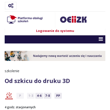
Logowanie do systemu
szkolenie
Od szkicu do druku 3D
P
1-3
4-6
7-8
PP
4 godz. stacjonarnych