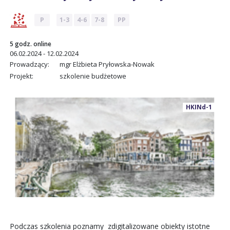
P
1-3
4-6
7-8
PP
5 godz. online
06.02.2024 - 12.02.2024
Prowadzący:
mgr Elżbieta Pryłowska-Nowak
Projekt:
szkolenie budżetowe
HKINd-1
Podczas szkolenia poznamy zdigitalizowane obiekty istotne