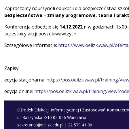
Zapraszamy nauczycieli edukacji dla bezpieczeństwa szk
bezpieczeństwa – zmiany programowe, teoria i prak
Konferencja odbędzie się
14.12.2022 r
. w godzinach 15.00
uczestnicy akcji poszukiwawczych.
Szczegółowe informacje:
https://www.oeiizk.waw.pl/ofert
Zapisy:
edycja stacjonarna:
https://pos.oeiizk.waw.pl/training/v
edycja online:
https://pos.oeiizk.waw.pl/training/view?co
Ośrodek Edukacji Informatycznej i Zastosowań Komputer
ul. Raszyńska 8/10 02-026 Warszawa
sekretariat@oeiizk.edu.pl | 22 579 41 00