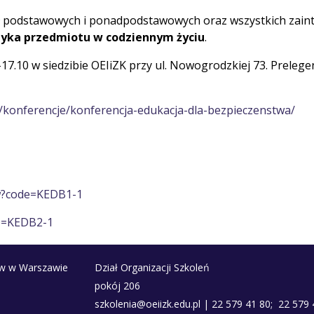
ół podstawowych i ponadpodstawowych oraz wszystkich zain
tyka przedmiotu w codziennym życiu
.
–17.10 w siedzibie OEIiZK przy ul. Nowogrodzkiej 73. Preleg
a/konferencje/konferencja-edukacja-dla-bezpieczenstwa/
iew?code=KEDB1-1
de=KEDB2-1
ów w Warszawie
Dział Organizacji Szkoleń
pokój 206
szkolenia@oeiizk.edu.pl | 22 579 41 80; 22 579 