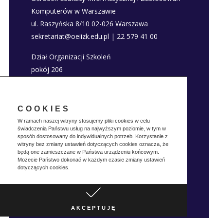
Komputerów w Warszawie
ul. Raszyńska 8/10 02-026 Warszawa
sekretariat@oeiizk.edu.pl | 22 579 41 00
Dział Organizacji Szkoleń
pokój 206
szkolenia@oeiizk.edu.pl | 22 579 41 80; 22 579
41 22
COOKIES
Deklaracja dostępności
W ramach naszej witryny stosujemy pliki cookies w celu
świadczenia Państwu usług na najwyższym poziomie, w tym w
Polityka prywatnosci
sposób dostosowany do indywidualnych potrzeb. Korzystanie z
witryny bez zmiany ustawień dotyczących cookies oznacza, że
będą one zamieszczane w Państwa urządzeniu końcowym.
Możecie Państwo dokonać w każdym czasie zmiany ustawień
dotyczących cookies.
Realizacja:
Vertes
Copyright © OEIIZK
Design
2019
AKCEPTUJĘ