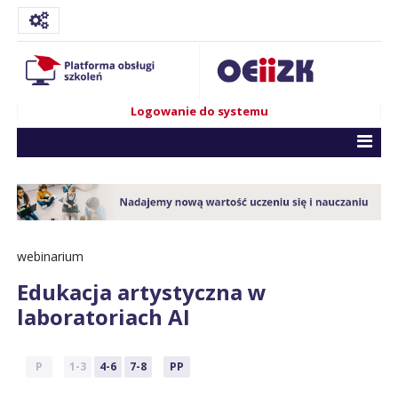
Logowanie do systemu
webinarium
Edukacja artystyczna w
laboratoriach AI
P
1-3
4-6
7-8
PP