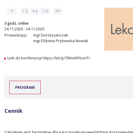
P
1-3
4-6
7-8
PP
3 godz. online
24.11.2020 - 24.11.2020
Prowadzący:
mgr Dorota Janczak
mgr Elżbieta Pryłowska-Nowak
Link do konferencji https://bit.ly/TIKtoMYkonf1
PROGRAM
Cennik
Szkolenie jest bezpłatne dla nauczycieli województwa mazowiecki