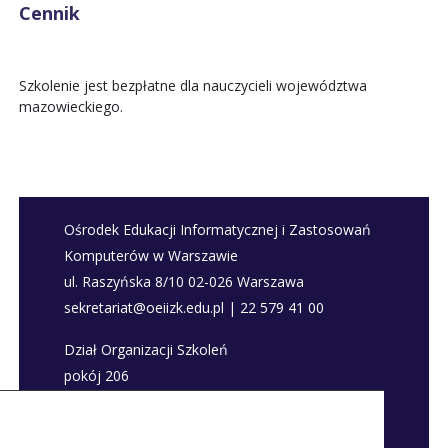
Cennik
Szkolenie jest bezpłatne dla nauczycieli województwa
mazowieckiego.
Ośrodek Edukacji Informatycznej i Zastosowań
Komputerów w Warszawie
ul. Raszyńska 8/10 02-026 Warszawa
sekretariat@oeiizk.edu.pl | 22 579 41 00
Dział Organizacji Szkoleń
pokój 206
szkolenia@oeiizk.edu.pl | 22 579 41 80; 22 579
41 22