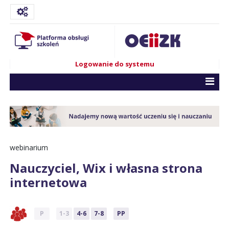
Logowanie do systemu
webinarium
Nauczyciel, Wix i własna strona
internetowa
P
1-3
4-6
7-8
PP