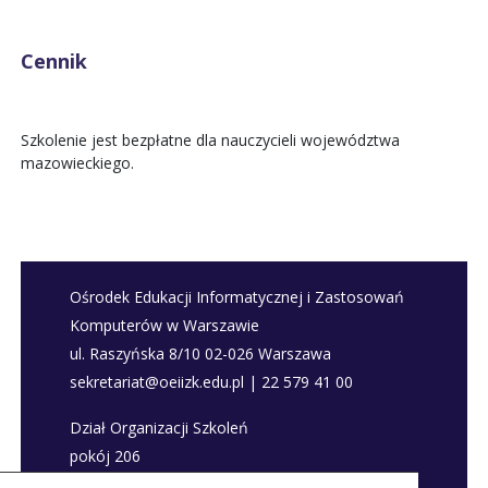
Cennik
Szkolenie jest bezpłatne dla nauczycieli województwa
mazowieckiego.
Ośrodek Edukacji Informatycznej i Zastosowań
Komputerów w Warszawie
ul. Raszyńska 8/10 02-026 Warszawa
sekretariat@oeiizk.edu.pl | 22 579 41 00
Dział Organizacji Szkoleń
pokój 206
szkolenia@oeiizk.edu.pl | 22 579 41 80; 22 579