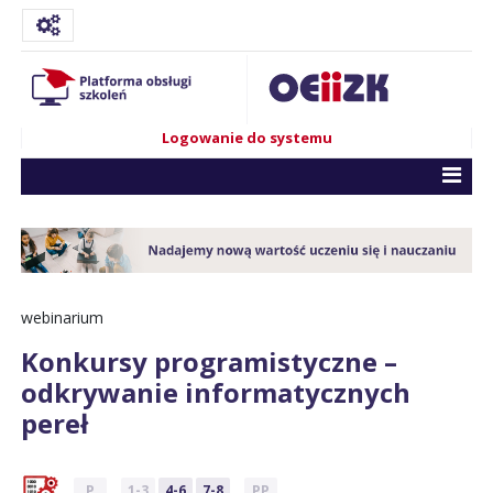
Logowanie do systemu
webinarium
Konkursy programistyczne –
odkrywanie informatycznych
pereł
P
1-3
4-6
7-8
PP