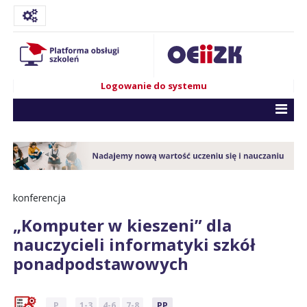
Logowanie do systemu
konferencja
„Komputer w kieszeni” dla
nauczycieli informatyki szkół
ponadpodstawowych
P
1-3
4-6
7-8
PP