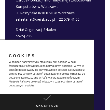
Ośrodek Edukacji Informatycznej i Zastosowań
Komputerów w Warszawie
ul. Raszyńska 8/10 02-026 Warszawa
sekretariat@oeiizk.edu.pl | 22 579 41 00
Dział Organizacji Szkoleń
pokój 206
szkolenia@oeiizk.edu.pl | 22 579 41 80; 22 579
41 22
COOKIES
Deklaracja dostępności
W ramach naszej witryny stosujemy pliki cookies w celu
świadczenia Państwu usług na najwyższym poziomie, w tym w
Polityka prywatnosci
sposób dostosowany do indywidualnych potrzeb. Korzystanie z
witryny bez zmiany ustawień dotyczących cookies oznacza, że
będą one zamieszczane w Państwa urządzeniu końcowym.
Możecie Państwo dokonać w każdym czasie zmiany ustawień
dotyczących cookies.
Realizacja:
Vertes
Copyright © OEIIZK
Design
2019
AKCEPTUJĘ