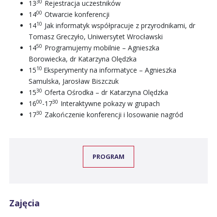
30
13
Rejestracja uczestników
00
14
Otwarcie konferencji
10
14
Jak informatyk współpracuje z przyrodnikami, dr
Tomasz Greczyło, Uniwersytet Wrocławski
50
14
Programujemy mobilnie – Agnieszka
Borowiecka, dr Katarzyna Olędzka
10
15
Eksperymenty na informatyce – Agnieszka
Samulska, Jarosław Biszczuk
30
15
Oferta Ośrodka – dr Katarzyna Olędzka
00
30
16
-17
Interaktywne pokazy w grupach
30
17
Zakończenie konferencji i losowanie nagród
PROGRAM
Zajęcia