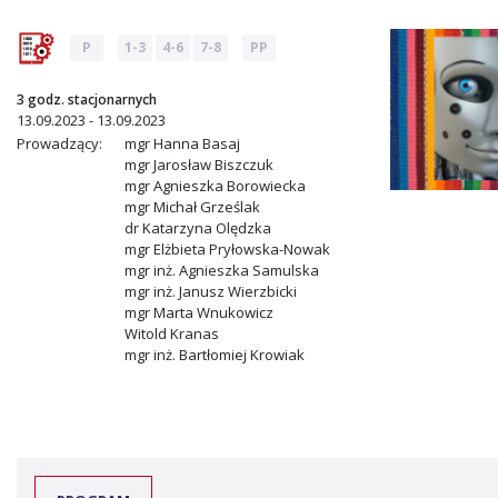
P
1-3
4-6
7-8
PP
3 godz. stacjonarnych
13.09.2023 - 13.09.2023
Prowadzący:
mgr Hanna Basaj
mgr Jarosław Biszczuk
mgr Agnieszka Borowiecka
mgr Michał Grześlak
dr Katarzyna Olędzka
mgr Elżbieta Pryłowska-Nowak
mgr inż. Agnieszka Samulska
mgr inż. Janusz Wierzbicki
mgr Marta Wnukowicz
Witold Kranas
mgr inż. Bartłomiej Krowiak