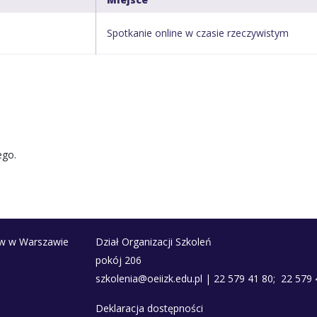
Spotkanie online w czasie rzeczywistym
ego.
ów w Warszawie
Dział Organizacji Szkoleń
pokój 206
szkolenia@oeiizk.edu.pl | 22 579 41 80; 22 579 
Deklaracja dostępności