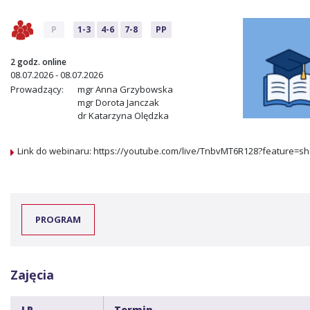
P
1-3
4-6
7-8
PP
2 godz. online
08.07.2026 - 08.07.2026
Prowadzący:
mgr Anna Grzybowska
mgr Dorota Janczak
dr Katarzyna Olędzka
Link do webinaru: https://youtube.com/live/TnbvMT6R128?feature=s
PROGRAM
Zajęcia
LP.
Termin