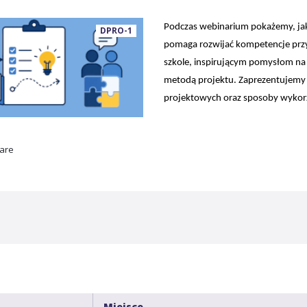
Podczas webinarium pokażemy, jak
DPRO-1
pomaga rozwijać kompetencje przys
szkole, inspirującym pomysłom na
metodą projektu. Zaprezentujemy t
projektowych oraz sposoby wykorz
hare
Miejsce