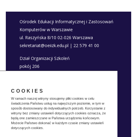
Ośrodek Edukacji Informatycznej i Zastosowań
Komputerów w Warszawie
ul. Raszyńska 8/10 02-026 Warszawa
sekretariat@oeiizk.edu.pl | 22 579 41 00
Dział Organizacji Szkoleń
pokój 206
szkolenia@oeiizk.edu.pl | 22 579 41 80; 22 579
41 22
COOKIES
Deklaracja dostępności
W ramach naszej witryny stosujemy pliki cookies w celu
świadczenia Państwu usług na najwyższym poziomie, w tym w
Polityka prywatnosci
sposób dostosowany do indywidualnych potrzeb. Korzystanie z
witryny bez zmiany ustawień dotyczących cookies oznacza, że
będą one zamieszczane w Państwa urządzeniu końcowym.
Możecie Państwo dokonać w każdym czasie zmiany ustawień
dotyczących cookies.
Realizacja:
Vertes
Copyright © OEIIZK