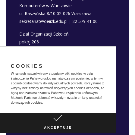
Komputerów w Warszawie
ul. Raszyńska 8/10 02-026 Warszawa
sekretariat@oeiizk.edu.pl | 22 579 41 00
Dział Organizacji Szkoleń
pokój 206
szkolenia@oeiizk.edu.pl | 22 579 41 80; 22 579
41 22
COOKIES
Deklaracja dostępności
W ramach naszej witryny stosujemy pliki cookies w celu
świadczenia Państwu usług na najwyższym poziomie, w tym w
Polityka prywatnosci
sposób dostosowany do indywidualnych potrzeb. Korzystanie z
witryny bez zmiany ustawień dotyczących cookies oznacza, że
będą one zamieszczane w Państwa urządzeniu końcowym.
Możecie Państwo dokonać w każdym czasie zmiany ustawień
dotyczących cookies.
Realizacja:
Vertes
Copyright © OEIIZK
Design
2019
AKCEPTUJĘ