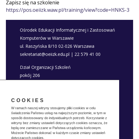
Zapisz się na szkolenie
https://pos.oeiizk.waw.pl/training/view?code=HNKS-3
Ośrodek Edukacji Informatycznej i Zastosowań
Komputerów w Warszawie
ul. Raszyńska 8/10 02-026 Warszawa
sekretariat@oeiizk.edu.pl | 22 579 41 00
Dział Organizacji Szkoleń
pokój 206
szkolenia@oeiizk.edu.pl | 22 579 41 80; 22 579
41 22
COOKIES
Deklaracja dostępności
W ramach naszej witryny stosujemy pliki cookies w celu
świadczenia Państwu usług na najwyższym poziomie, w tym w
Polityka prywatnosci
sposób dostosowany do indywidualnych potrzeb. Korzystanie z
witryny bez zmiany ustawień dotyczących cookies oznacza, że
będą one zamieszczane w Państwa urządzeniu końcowym.
Możecie Państwo dokonać w każdym czasie zmiany ustawień
dotyczących cookies.