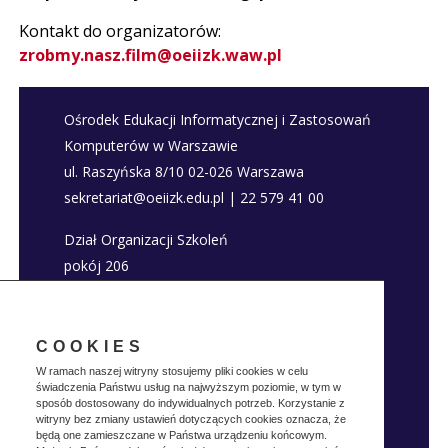
Kontakt do organizatorów:
zrobmy.nasz.film@oeiizk.waw.pl
Ośrodek Edukacji Informatycznej i Zastosowań
Komputerów w Warszawie
ul. Raszyńska 8/10 02-026 Warszawa
sekretariat@oeiizk.edu.pl | 22 579 41 00
Dział Organizacji Szkoleń
pokój 206
szkolenia@oeiizk.edu.pl | 22 579 41 80; 22 579
41 22
COOKIES
Deklaracja dostępności
W ramach naszej witryny stosujemy pliki cookies w celu
świadczenia Państwu usług na najwyższym poziomie, w tym w
Polityka prywatnosci
sposób dostosowany do indywidualnych potrzeb. Korzystanie z
witryny bez zmiany ustawień dotyczących cookies oznacza, że
będą one zamieszczane w Państwa urządzeniu końcowym.