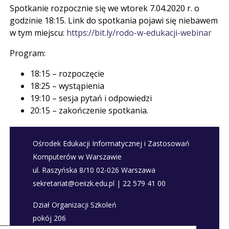
Spotkanie rozpocznie się we wtorek 7.04.2020 r. o
godzinie 18:15. Link do spotkania pojawi się niebawem
w tym miejscu:
https://bit.ly/rodo-w-edukacji-webinar
Program:
18:15 – rozpoczęcie
18:25 – wystąpienia
19:10 – sesja pytań i odpowiedzi
20:15 – zakończenie spotkania.
Ośrodek Edukacji Informatycznej i Zastosowań
Komputerów w Warszawie
ul. Raszyńska 8/10 02-026 Warszawa
sekretariat@oeiizk.edu.pl | 22 579 41 00
Dział Organizacji Szkoleń
pokój 206