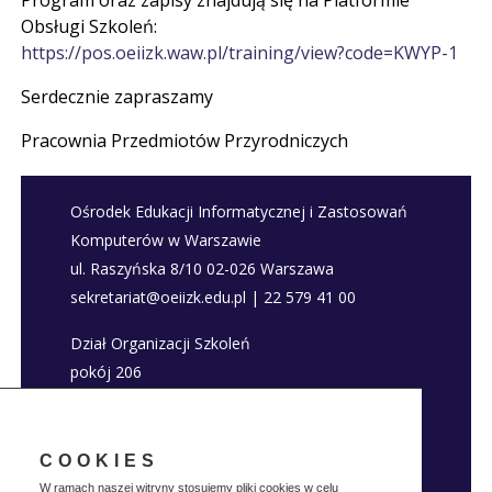
Program oraz zapisy znajdują się na Platformie
Obsługi Szkoleń:
https://pos.oeiizk.waw.pl/training/view?code=KWYP-1
Serdecznie zapraszamy
Pracownia Przedmiotów Przyrodniczych
Ośrodek Edukacji Informatycznej i Zastosowań
Komputerów w Warszawie
ul. Raszyńska 8/10 02-026 Warszawa
sekretariat@oeiizk.edu.pl | 22 579 41 00
Dział Organizacji Szkoleń
pokój 206
szkolenia@oeiizk.edu.pl | 22 579 41 80; 22 579
41 22
COOKIES
Deklaracja dostępności
W ramach naszej witryny stosujemy pliki cookies w celu