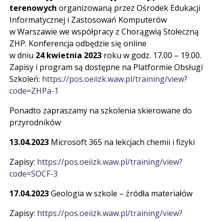
terenowych
organizowaną przez Ośrodek Edukacji
Informatycznej i Zastosowań Komputerów
w Warszawie we współpracy z Chorągwią Stołeczną
ZHP. Konferencja odbędzie się online
w dniu
24 kwietnia 2023
roku w godz. 17.00 – 19.00.
Zapisy i program są dostępne na Platformie Obsługi
Szkoleń:
https://pos.oeiizk.waw.pl/training/view?
code=ZHPa-1
Ponadto zapraszamy na szkolenia skierowane do
przyrodników
13.04.2023
Microsoft 365 na lekcjach chemii i fizyki
Zapisy:
https://pos.oeiizk.waw.pl/training/view?
code=SOCF-3
17.04.2023
Geologia w szkole – źródła materiałów
Zapisy:
https://pos.oeiizk.waw.pl/training/view?