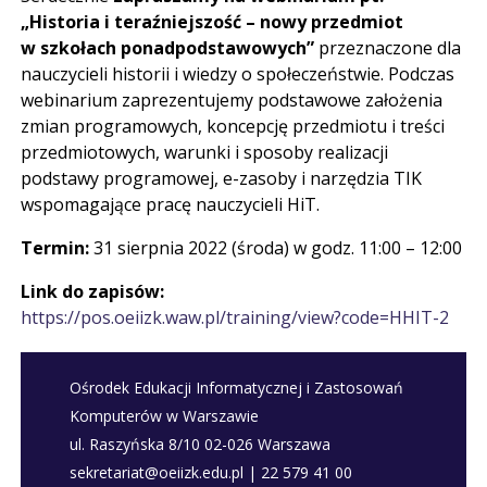
„Historia i teraźniejszość – nowy przedmiot
w szkołach ponadpodstawowych”
przeznaczone dla
nauczycieli historii i wiedzy o społeczeństwie. Podczas
webinarium zaprezentujemy podstawowe założenia
zmian programowych, koncepcję przedmiotu i treści
przedmiotowych, warunki i sposoby realizacji
podstawy programowej, e-zasoby i narzędzia TIK
wspomagające pracę nauczycieli HiT.
Termin:
31 sierpnia 2022 (środa) w godz. 11:00 – 12:00
Link do zapisów:
https://pos.oeiizk.waw.pl/training/view?code=HHIT-2
Ośrodek Edukacji Informatycznej i Zastosowań
Komputerów w Warszawie
ul. Raszyńska 8/10 02-026 Warszawa
sekretariat@oeiizk.edu.pl | 22 579 41 00